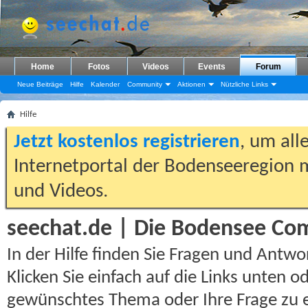
Home
Fotos
Videos
Events
Forum
Neue Beiträge
Hilfe
Kalender
Community
Aktionen
Nützliche Links
Hilfe
Jetzt kostenlos registrieren
, um all
Internetportal der Bodenseeregion m
und Videos.
seechat.de | Die Bodensee Com
In der Hilfe finden Sie Fragen und Ant
Klicken Sie einfach auf die Links unten 
gewünschtes Thema oder Ihre Frage zu e