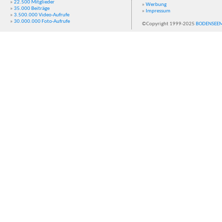
»
22.500 Mitglieder
»
Werbung
»
35.000 Beiträge
»
Impressum
»
3.500.000 Video-Aufrufe
»
30.000.000 Foto-Aufrufe
©Copyright 1999-2025
BODENSEE