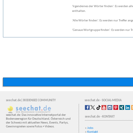
'Irgendeines der Wörter finden': Es werden all
enthalten.
'Alle Wörter finden': Es werden nur Treffer ang
'Genaue Wortgruppe finden': Es werden nur Tr
seechat.de| BODENSEE COMMUNITY
seechat.de - SOCIAL-MEDIA
seechat.de: Das innovative Internetportal der
seechat.de - KONTAKT
Bodenseeregion für Deutschland, Österreich und
der Schweiz mit aktuellen News, Events, Partys,
Gewinnspielen sowie Fotos + Videos.
»
Jobs
»
Kontakt