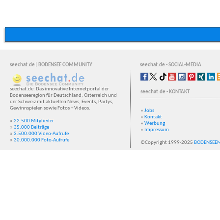
seechat.de| BODENSEE COMMUNITY
seechat.de - SOCIAL-MEDIA
seechat.de: Das innovative Internetportal der
seechat.de - KONTAKT
Bodenseeregion für Deutschland, Österreich und
der Schweiz mit aktuellen News, Events, Partys,
Gewinnspielen sowie Fotos + Videos.
»
Jobs
»
Kontakt
»
22.500 Mitglieder
»
Werbung
»
35.000 Beiträge
»
Impressum
»
3.500.000 Video-Aufrufe
»
30.000.000 Foto-Aufrufe
©Copyright 1999-2025
BODENSEE