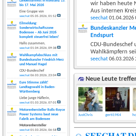
Landesturnfest in Konstanz 13.
wir haben heute N
bis 17. Mai 2026
Aus internen Kreis
Eine Gruppe von
seechat
05.05.2026,
01:52
seechat
01.04.2026
Eilmeldung:
Bundeskanzler Me
Sonderwirtschaftszone
Bodensee – Ab Juni 2026
Endspurt
komplett steuerfrei leben!
Hallo zusammen,
CDU-Bundeschef u
seechat
01.04.2026,
09:38
Wahlkämpfern sei
Wahlkampfabschluss mit
seechat
06.03.2026
Bundeskanzler Friedrich Merz
und Manuel Hagel
CDU-Bundeschef
seechat
06.03.2026,
23:04
Neue Leute treffe
Eure Stimme zählt!
Landtagswahl in Baden-
Württemberg
Liebe junge Häflerin,
seechat
01.03.2026,
07:01
Motorenhersteller Rolls-Royce
Power Systems baut neue
JustChris
gerti1964
h
Fabrik am Bodensee
Motorenhersteller
seechat
01.03.2026,
06:58
☺ SEECHAT.DE