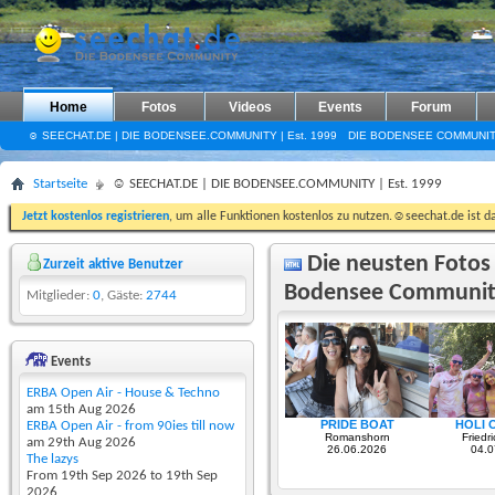
Home
Fotos
Videos
Events
Forum
☺ SEECHAT.DE | DIE BODENSEE.COMMUNITY | Est. 1999
DIE BODENSEE COMMUNI
Startseite
☺ SEECHAT.DE | DIE BODENSEE.COMMUNITY | Est. 1999
Jetzt kostenlos registrieren
, um alle Funktionen kostenlos zu nutzen.☺seechat.de ist d
Die neusten Fotos 
Zurzeit aktive Benutzer
Bodensee Communit
Mitglieder:
0
, Gäste:
2744
Events
ERBA Open Air - House & Techno
am 15th Aug 2026
ERBA Open Air - from 90ies till now
am 29th Aug 2026
The lazys
From 19th Sep 2026 to 19th Sep
2026