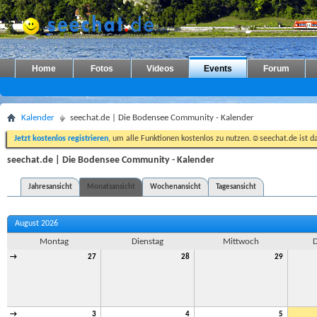
Home
Fotos
Videos
Events
Forum
Kalender
seechat.de | Die Bodensee Community - Kalender
Jetzt kostenlos registrieren
, um alle Funktionen kostenlos zu nutzen.☺seechat.de ist d
seechat.de | Die Bodensee Community - Kalender
Jahresansicht
Monatsansicht
Wochenansicht
Tagesansicht
August 2026
Montag
Dienstag
Mittwoch
D
→
27
28
29
→
3
4
5