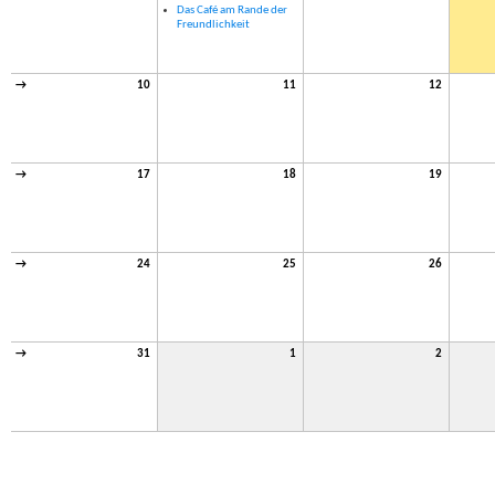
Das Café am Rande der
Freundlichkeit
→
10
11
12
→
17
18
19
→
24
25
26
→
31
1
2