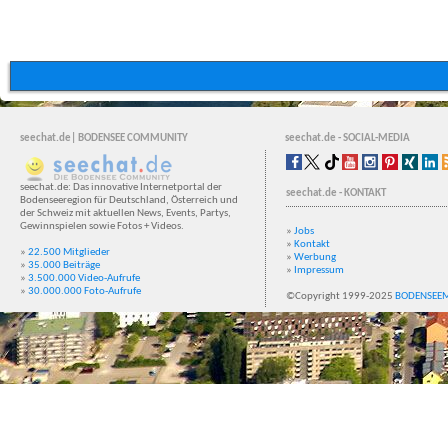
seechat.de| BODENSEE COMMUNITY
seechat.de - SOCIAL-MEDIA
seechat.de: Das innovative Internetportal der
seechat.de - KONTAKT
Bodenseeregion für Deutschland, Österreich und
der Schweiz mit aktuellen News, Events, Partys,
Gewinnspielen sowie Fotos + Videos.
»
Jobs
»
Kontakt
»
22.500 Mitglieder
»
Werbung
»
35.000 Beiträge
»
Impressum
»
3.500.000 Video-Aufrufe
»
30.000.000 Foto-Aufrufe
©Copyright 1999-2025
BODENSEE