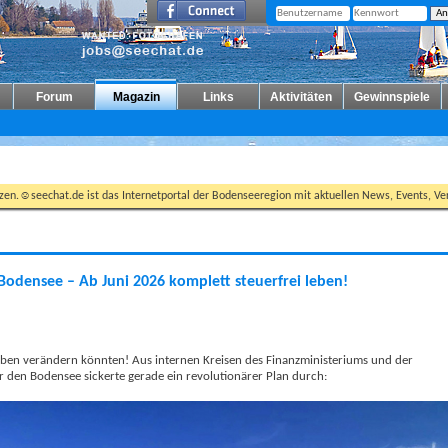
Forum
Magazin
Links
Aktivitäten
Gewinnspiele
tzen.☺seechat.de ist das Internetportal der Bodenseeregion mit aktuellen News, Events, Ver
Bodensee – Ab Juni 2026 komplett steuerfrei leben!
Leben verändern könnten! Aus internen Kreisen des Finanzministeriums und der
 den Bodensee sickerte gerade ein revolutionärer Plan durch: