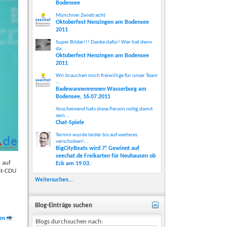
Bodensee
Münchner Zwietracht
Oktoberfest Nenzingen am Bodensee
2011
Super Bilder!!! Danke dafür! Wer hat denn
da...
Oktoberfest Nenzingen am Bodensee
2011
Wir brauchen noch freiwillige für unser Team
-...
Badewannenrennen Wasserburg am
Bodensee, 16.07.2011
Anscheinend hats diese Person nötig,damit
sein...
Chat-Spiele
Termin wurde leider bis auf weiteres
verschoben!...
BigCityBeats wird 7! Gewinnt auf
seechat.de Freikarten für Neuhausen ob
 auf
Eck am 19.03.
st-CDU
Weitersuchen...
Blog-Einträge suchen
en
Blogs durchsuchen nach: