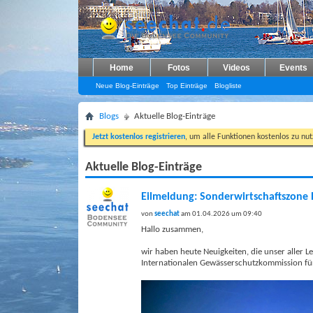
Home
Fotos
Videos
Events
Neue Blog-Einträge
Top Einträge
Blogliste
Blogs
Aktuelle Blog-Einträge
Jetzt kostenlos registrieren
, um alle Funktionen kostenlos zu nu
Aktuelle Blog-Einträge
Eilmeldung: Sonderwirtschaftszone 
von
seechat
am 01.04.2026 um 09:40
Hallo zusammen,
wir haben heute Neuigkeiten, die unser aller 
Internationalen Gewässerschutzkommission für