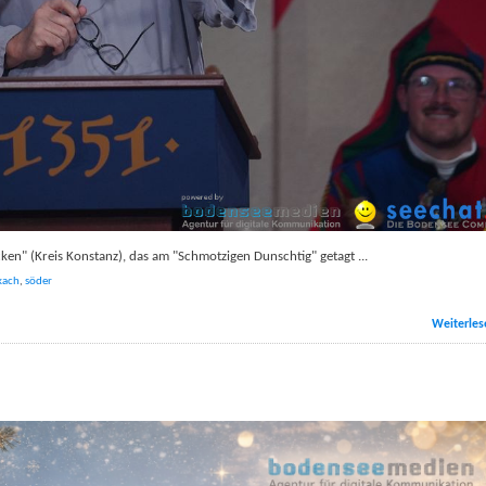
ken" (Kreis Konstanz), das am "Schmotzigen Dunschtig" getagt
...
kach
,
söder
Weiterles