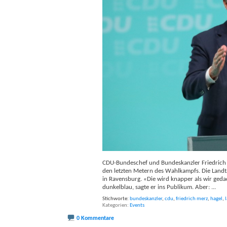
CDU-Bundeschef und Bundeskanzler Friedrich
den letzten Metern des Wahlkampfs. Die Lan
in Ravensburg. «Die wird knapper als wir ged
dunkelblau, sagte er ins Publikum. Aber:
...
Stichworte:
bundeskanzler
,
cdu
,
friedrich merz
,
hagel
,
Kategorien
Events
0 Kommentare