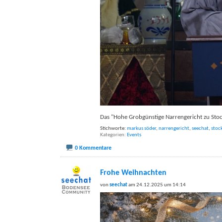
Das "Hohe Grobgünstige Narrengericht zu Stoc
Stichworte:
markus söder
,
narrengericht
,
seechat
,
stoc
Kategorien
Events
0 Kommentare
Frohe Weihnachten
von
seechat
am 24.12.2025 um 14:14