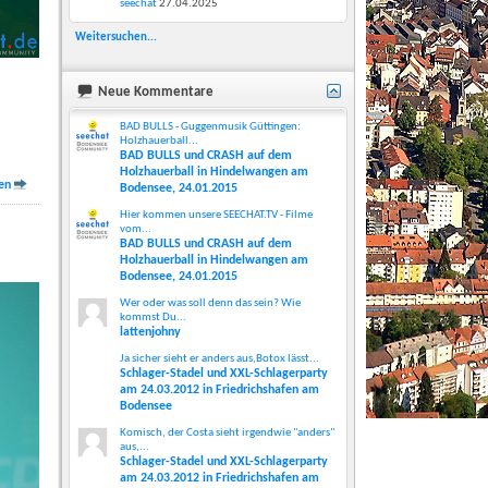
seechat
27.04.2025
Weitersuchen...
Neue Kommentare
BAD BULLS - Guggenmusik Güttingen:
Holzhauerball...
BAD BULLS und CRASH auf dem
Holzhauerball in Hindelwangen am
en
Bodensee, 24.01.2015
Hier kommen unsere SEECHAT.TV - Filme
vom...
BAD BULLS und CRASH auf dem
Holzhauerball in Hindelwangen am
Bodensee, 24.01.2015
Wer oder was soll denn das sein? Wie
kommst Du...
lattenjohny
Ja sicher sieht er anders aus,Botox lässt...
Schlager-Stadel und XXL-Schlagerparty
am 24.03.2012 in Friedrichshafen am
Bodensee
Komisch, der Costa sieht irgendwie "anders"
aus,...
Schlager-Stadel und XXL-Schlagerparty
am 24.03.2012 in Friedrichshafen am