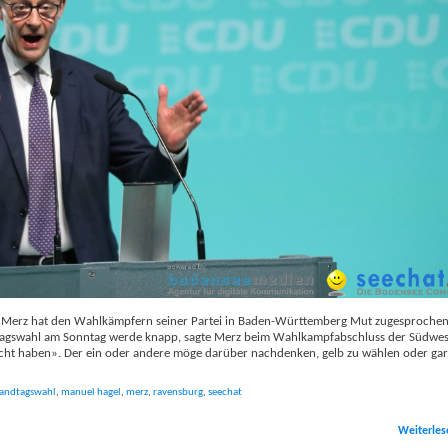
 Merz hat den Wahlkämpfern seiner Partei in Baden-Württemberg Mut zugesprochen
dtagswahl am Sonntag werde knapp, sagte Merz beim Wahlkampfabschluss der Südwe
acht haben». Der ein oder andere möge darüber nachdenken, gelb zu wählen oder gar
landtagswahl
,
manuel hagel
,
merz
,
ravensburg
,
seechat
Weiterles