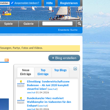
Angemeldet bleiben?
Hilfe
Registrieren
Spiele
Galerie
Erweiterte Suche
losungen, Partys, Fotos und Videos.
+
Blog erstellen
Neue
Top
Top Blogs
Einträge
Einträge
Eilmeldung: Sonderwirtschaftszone
Bodensee – Ab Juni 2026 komplett
steuerfrei leben!
(
seechat
)
seechat
01.04.2026
Bundeskanzler Merz motiviert
Wahlkämpfer im Südwesten für den
Endspurt
(
seechat
)
seechat
06.03.2026