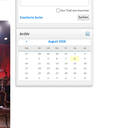
Nur Titel durchsuchen
Erweiterte Suche
Archiv
<
August 2026
Mo
Di
Mi
Do
Fr
Sa
So
27
28
29
30
31
1
2
3
4
5
6
7
8
9
10
11
12
13
14
15
16
17
18
19
20
21
22
23
24
25
26
27
28
29
30
31
1
2
3
4
5
6