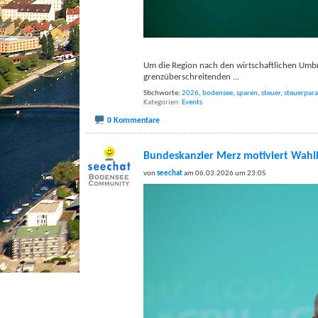
Um die Region nach den wirtschaftlichen Umbrü
grenzüberschreitenden
...
Stichworte:
2026
,
bodensee
,
sparen
,
steuer
,
steuerpara
Kategorien
Events
0 Kommentare
Bundeskanzler Merz motiviert Wahl
von
seechat
am 06.03.2026 um 23:05