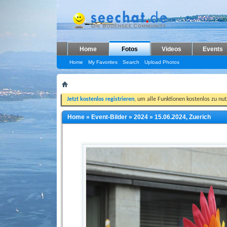
Home
Fotos
Videos
Events
Home
My Favorites
Search
Upload Photos
Jetzt kostenlos registrieren
, um alle Funktionen kostenlos zu nu
Home
»
Event-Bilder
»
2024
»
15.06.2024, Zuerich