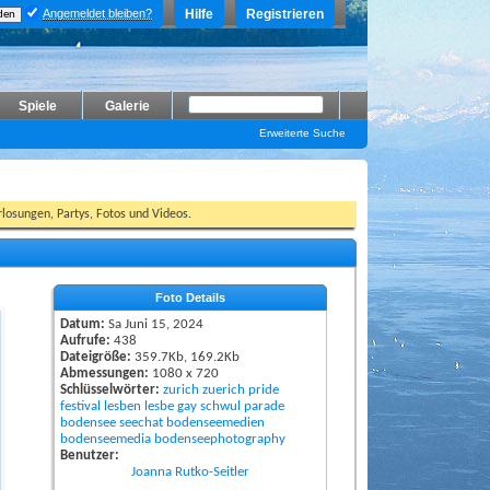
Angemeldet bleiben?
Hilfe
Registrieren
Spiele
Galerie
Erweiterte Suche
losungen, Partys, Fotos und Videos.
Foto Details
Datum:
Sa Juni 15, 2024
Aufrufe:
438
Dateigröße:
359.7Kb, 169.2Kb
Abmessungen:
1080 x 720
Schlüsselwörter:
zurich
zuerich
pride
festival
lesben
lesbe
gay
schwul
parade
bodensee
seechat
bodenseemedien
bodenseemedia
bodenseephotography
Benutzer:
Joanna Rutko-Seitler