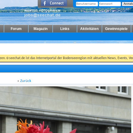
Forum
Magazin
Links
Aktivitäten
Gewinnspiele
tzen.☺seechat.de ist das Internetportal der Bodenseeregion mit aktuellen News, Events, Ver
«
Zurück