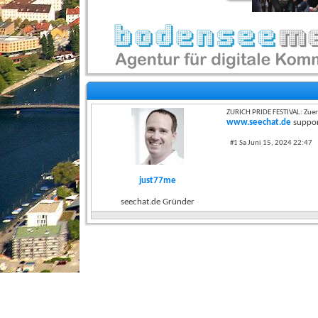
ZURICH PRIDE FESTIVAL: Zuer
www.seechat.de
suppor
#1 Sa Juni 15, 2024 22:47
just77me
seechat.de Gründer