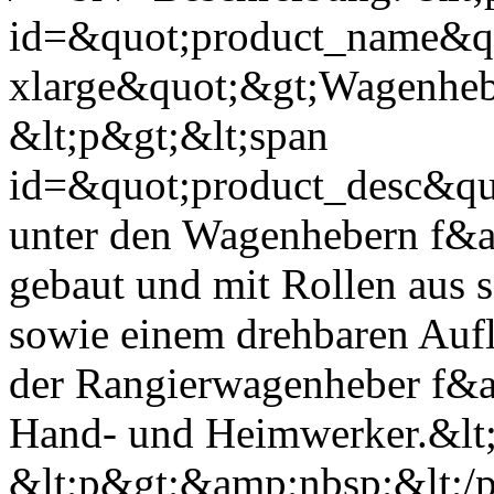
id=&quot;product_name&qu
xlarge&quot;&gt;Wagenhebe
&lt;p&gt;&lt;span
id=&quot;product_desc&quo
unter den Wagenhebern f&a
gebaut und mit Rollen aus
sowie einem drehbaren Auflag
der Rangierwagenheber f&a
Hand- und Heimwerker.&lt;
&lt;p&gt;&amp;nbsp;&lt;/p