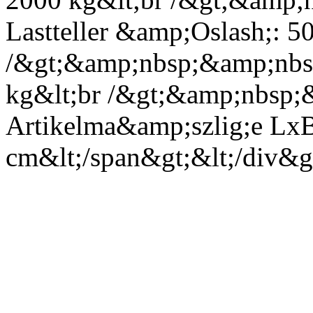
Lastteller &amp;Oslash;: 5
/&gt;&amp;nbsp;&amp;nbsp
kg&lt;br /&gt;&amp;nbsp;
Artikelma&amp;szlig;e Lx
cm&lt;/span&gt;&lt;/div&gt