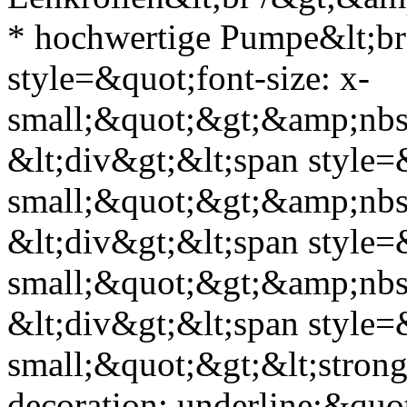
* hochwertige Pumpe&lt;br
style=&quot;font-size: x-
small;&quot;&gt;&amp;nbsp
&lt;div&gt;&lt;span style=&
small;&quot;&gt;&amp;nbsp
&lt;div&gt;&lt;span style=&
small;&quot;&gt;&amp;nbsp
&lt;div&gt;&lt;span style=&
small;&quot;&gt;&lt;strong
decoration: underline;&quo