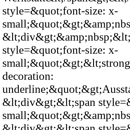
style=&quot;font-size: x-
small;&quot;&gt;&amp;nbsp
&lt;div&gt;&amp;nbsp;&lt;
style=&quot;font-size: x-
small;&quot;&gt;&lt;strong
decoration:
underline;&quot;&gt;Aussta
&lt;div&gt;&lt;span style=&
small;&quot;&gt;&amp;nbsp
&lt;div&gt;&lt;span style=&