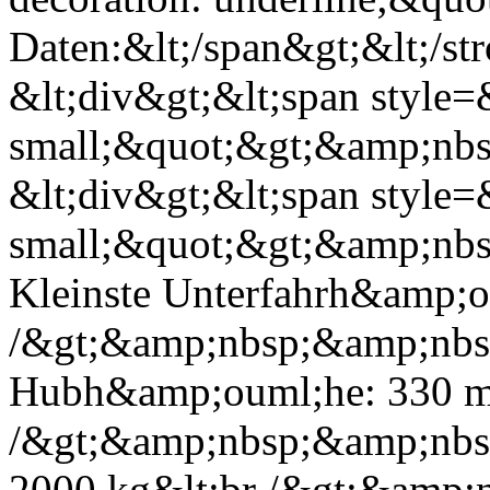
Daten:&lt;/span&gt;&lt;/st
&lt;div&gt;&lt;span style=&
small;&quot;&gt;&amp;nbsp
&lt;div&gt;&lt;span style=&
small;&quot;&gt;&amp;nb
Kleinste Unterfahrh&amp;o
/&gt;&amp;nbsp;&amp;nbs
Hubh&amp;ouml;he: 330 m
/&gt;&amp;nbsp;&amp;nbsp
2000 kg&lt;br /&gt;&amp;