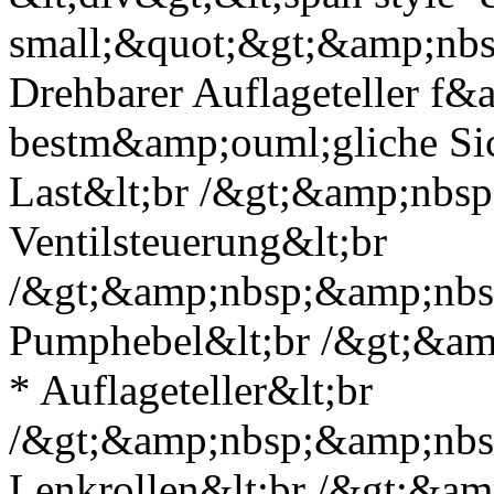
small;&quot;&gt;&amp;nb
Drehbarer Auflageteller f&
bestm&amp;ouml;gliche Sic
Last&lt;br /&gt;&amp;nbs
Ventilsteuerung&lt;br
/&gt;&amp;nbsp;&amp;nbsp
Pumphebel&lt;br /&gt;&a
* Auflageteller&lt;br
/&gt;&amp;nbsp;&amp;nbsp
Lenkrollen&lt;br /&gt;&a