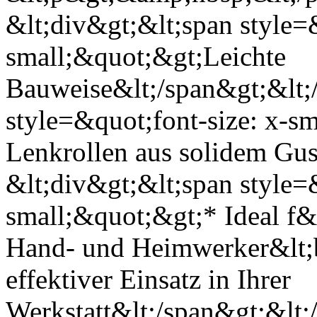
&lt;div&gt;&lt;span style=&
small;&quot;&gt;Leichte
Bauweise&lt;/span&gt;&lt;
style=&quot;font-size: x-s
Lenkrollen aus solidem Gus
&lt;div&gt;&lt;span style=&
small;&quot;&gt;* Ideal f&
Hand- und Heimwerker&lt;b
effektiver Einsatz in Ihrer
Werkstatt&lt;/span&gt;&lt;